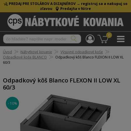
PREDAJ PRE STOLÁROV A DIZAJNÉROV →
registruj sa a nakupuj so
zľavou
Predajňa v Nitre
0
Úvod
Nábytkové kovanie
Výsuvné odpadkové koše
Odpadkové koše BLANCO
Odpadkový kôš Blanco FLEXON II LOW XL
60/3
Odpadkový kôš Blanco FLEXON II LOW XL
60/3
- 10%