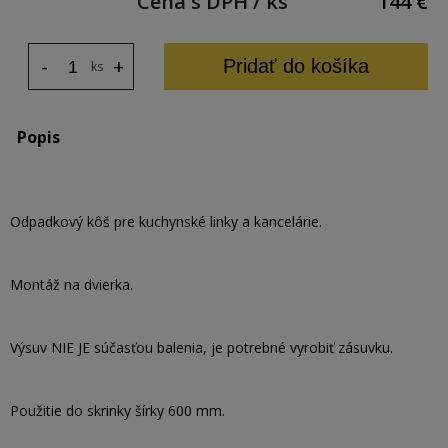
Cena s DPH / ks
144
€
-
+
Pridať do košíka
ks
Popis
Odpadkový kôš pre kuchynské linky a kancelárie.
Montáž na dvierka.
Výsuv NIE JE súčasťou balenia, je potrebné vyrobiť zásuvku.
Použitie do skrinky šírky 600 mm.