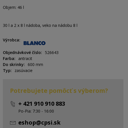
Objem: 46 l
30 l a 2 x 8 l nádoba, veko na nádobu 8 l
Výrobca
Objednávkové číslo
526643
Farba
antracit
Do skrinky
600 mm
Typ
zasúvacie
Potrebujete pomôcť s výberom?
+ 421 910 910 883
Po-Pia: 7:30 - 16:00
eshop@cpsi.sk