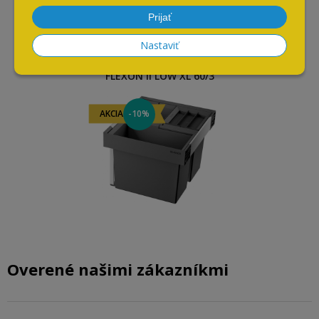
Naposledy navštívené
Prijať
Nastaviť
Odpadkový kôš Blanco
FLEXON II LOW XL 60/3
AKCIA
-10%
Overené našimi zákazníkmi