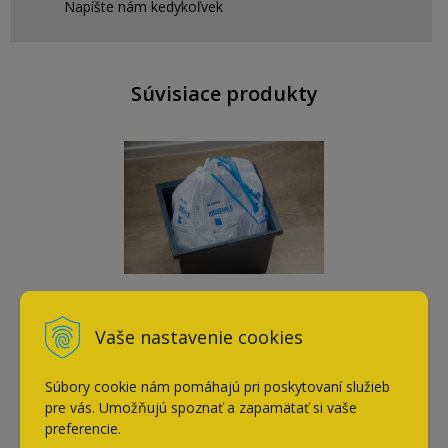
Napíšte nám kedykoľvek
Súvisiace produkty
Zaťahovacie vrecia na
odpad L 15ks 30l
Vaše nastavenie cookies
5,40
€
Súbory cookie nám pomáhajú pri poskytovaní služieb
s DPH / ks
pre vás. Umožňujú spoznať a zapamätať si vaše
preferencie.