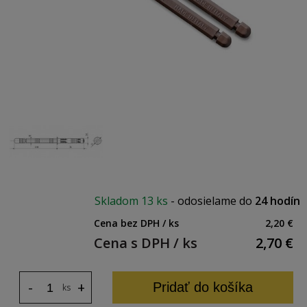
Skladom
13 ks
-
odosielame do
24 hodín
Cena bez DPH / ks
2,20 €
Cena s DPH / ks
2,70
€
-
+
Pridať do košíka
ks