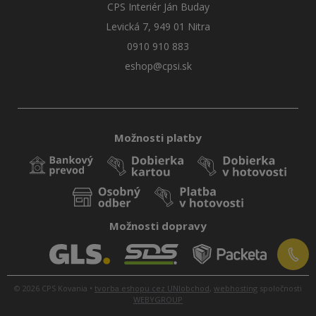
CPS Interiér Ján Buday
Levická 7, 949 01 Nitra
0910 910 883
eshop@cpsi.sk
Možnosti platby
Možnosti dopravy
© 2026 CPS Kovania •
tvorba eshopu cez UNIobchod
,
webhosting
spoločnosti
WEBYGROUP