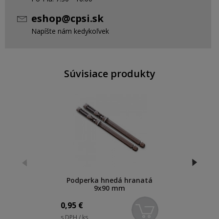
eshop@cpsi.sk
Napíšte nám kedykoľvek
Súvisiace produkty
Podperka hnedá hranatá
9x90 mm
0,95
€
s DPH / ks