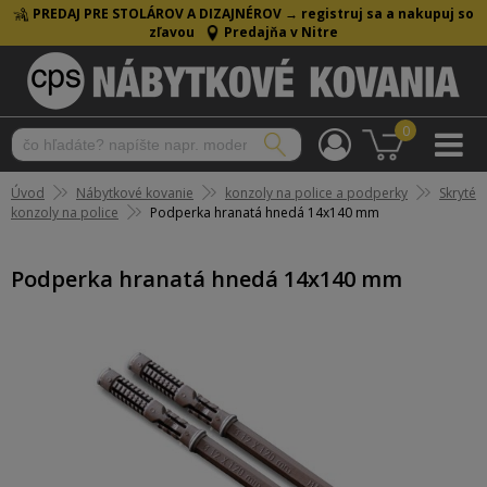
PREDAJ PRE STOLÁROV A DIZAJNÉROV →
registruj sa a nakupuj so
zľavou
Predajňa v Nitre
0
Úvod
Nábytkové kovanie
konzoly na police a podperky
Skryté
konzoly na police
Podperka hranatá hnedá 14x140 mm
Podperka hranatá hnedá 14x140 mm