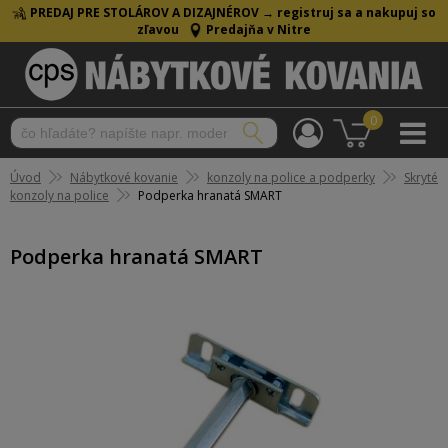
PREDAJ PRE STOLÁROV A DIZAJNÉROV →
registruj sa a nakupuj so
zľavou
Predajňa v Nitre
0
Úvod
Nábytkové kovanie
konzoly na police a podperky
Skryté
konzoly na police
Podperka hranatá SMART
Podperka hranatá SMART