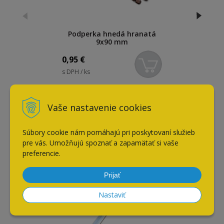
Podperka hnedá hranatá
9x90 mm
0,95
€
s DPH / ks
Naposledy navštívené
Vaše nastavenie cookies
Súbory cookie nám pomáhajú pri poskytovaní služieb
pre vás. Umožňujú spoznať a zapamätať si vaše
Podperka hranatá SMART
preferencie.
Prijať
Nastaviť