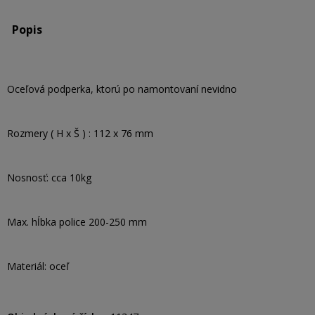
Popis
Oceľová podperka, ktorú po namontovaní nevidno
Rozmery ( H x Š ) : 112 x 76 mm
Nosnosť: cca 10kg
Max. hĺbka police 200-250 mm
Materiál: oceľ