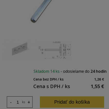
Skladom
14 ks
-
odosielame do
24 hodín
Cena bez DPH / ks
1,26 €
Cena s DPH / ks
1,55
€
-
+
Pridať do košíka
ks