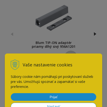
Blum TIP-ON adaptér
priamy dlhý sivý 956A1201
1,40
€
s DPH / ks
Vaše nastavenie cookies
Súbory cookie nám pomáhajú pri poskytovaní služieb
Naposledy navštívené
pre vás. Umožňujú spoznať a zapamätať si vaše
preferencie.
Blum TIP-ON push
Prijať
dlhý+protiplech šedý
956A1004
Nastaviť