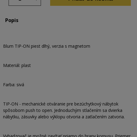
Popis
Blum TIP-ON piest dlhý, verzia s magnetom
Materiál: plast
Farba: sivá
TIP-ON - mechanické otváranie pre bezúchytkový nábytok
spôsobom push to open. Jednoduchým stlačením sa dvierka
nábytku, zásuvky alebo výklopu otvoria a zatlačením zatvoria.
Vyhadzovač je možné zavŕtať priamo do hrany korpusu. Priemer