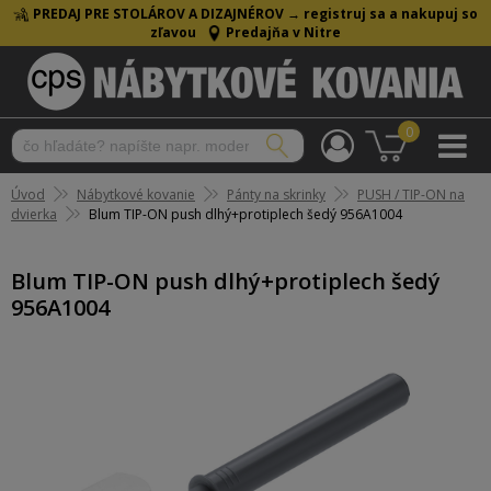
PREDAJ PRE STOLÁROV A DIZAJNÉROV →
registruj sa a nakupuj so
zľavou
Predajňa v Nitre
0
Úvod
Nábytkové kovanie
Pánty na skrinky
PUSH / TIP-ON na
dvierka
Blum TIP-ON push dlhý+protiplech šedý 956A1004
Blum TIP-ON push dlhý+protiplech šedý
956A1004