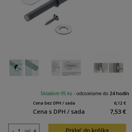
Skladom
95 ks
-
odosielame do
24 hodín
Cena bez DPH / sada
6,12 €
Cena s DPH / sada
7,53
€
-
+
Pridať do košíka
sada