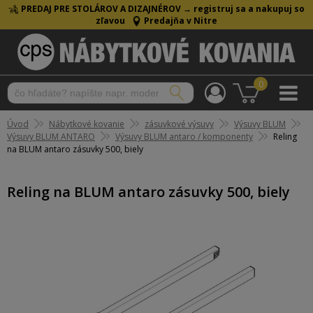
PREDAJ PRE STOLÁROV A DIZAJNÉROV →
registruj sa a nakupuj so
zľavou
Predajňa v Nitre
0
Úvod
Nábytkové kovanie
zásuvkové výsuvy
Výsuvy BLUM
Výsuvy BLUM ANTARO
Výsuvy BLUM antaro / komponenty
Reling
na BLUM antaro zásuvky 500, biely
Reling na BLUM antaro zásuvky 500, biely