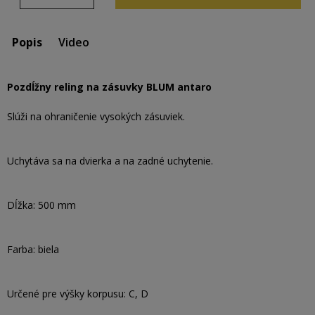
Popis
Video
Pozdĺžny reling na zásuvky BLUM antaro
Slúži na ohraničenie vysokých zásuviek.
Uchytáva sa na dvierka a na zadné uchytenie.
Dĺžka: 500 mm
Farba: biela
Určené pre výšky korpusu: C, D