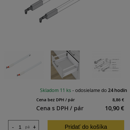
Skladom
11 ks
-
odosielame do
24 hodín
Cena bez DPH / pár
8,86 €
Cena s DPH / pár
10,90
€
-
+
Pridať do košíka
pár