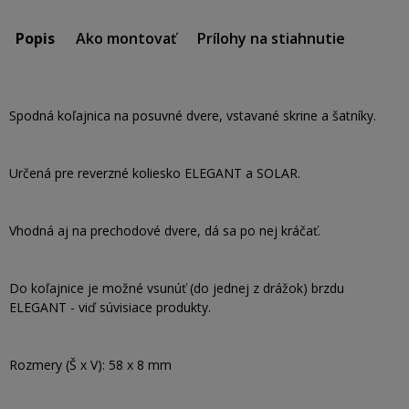
Popis
Ako montovať
Prílohy na stiahnutie
Spodná koľajnica na posuvné dvere, vstavané skrine a šatníky.
Určená pre reverzné koliesko ELEGANT a SOLAR.
Vhodná aj na prechodové dvere, dá sa po nej kráčať.
Do koľajnice je možné vsunúť (do jednej z drážok) brzdu
ELEGANT - viď súvisiace produkty.
Rozmery (Š x V): 58 x 8 mm