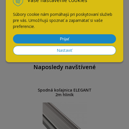
Vaše nastavenie cookies
Súbory cookie nám pomáhajú pri poskytovaní služieb
pre vás. Umožňujú spoznať a zapamätať si vaše
Madlo NOVO S matný hliník
preferencie.
17,50
€
Prijať
s DPH / ks
Nastaviť
Naposledy navštívené
Spodná koľajnica ELEGANT
2m hliník