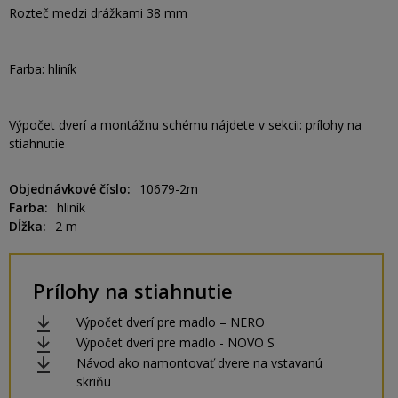
Rozteč medzi drážkami 38 mm
Farba: hliník
Výpočet dverí a montážnu schému nájdete v sekcii: prílohy na
stiahnutie
Objednávkové číslo
10679-2m
Farba
hliník
Dĺžka
2 m
Prílohy na stiahnutie
Výpočet dverí pre madlo – NERO
Výpočet dverí pre madlo - NOVO S
Návod ako namontovať dvere na vstavanú
skriňu