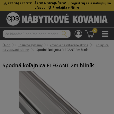
PREDAJ PRE STOLÁROV A DIZAJNÉROV →
registruj sa a nakupuj so
zľavou
Predajňa v Nitre
0
Úvod
Posuvné systémy
kovanie na vstavané skrine
Koľajnice
na vstavané skrine
Spodná koľajnica ELEGANT 2m hliník
Spodná koľajnica ELEGANT 2m hliník