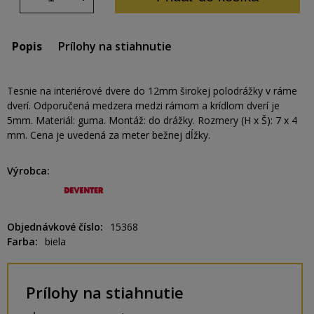
Popis
Prílohy na stiahnutie
Tesnie na interiérové dvere do 12mm širokej polodrážky v ráme
dverí. Odporučená medzera medzi rámom a krídlom dverí je
5mm. Materiál: guma. Montáž: do drážky. Rozmery (H x Š): 7 x 4
mm. Cena je uvedená za meter bežnej dĺžky.
Výrobca
Objednávkové číslo
15368
Farba
biela
Prílohy na stiahnutie