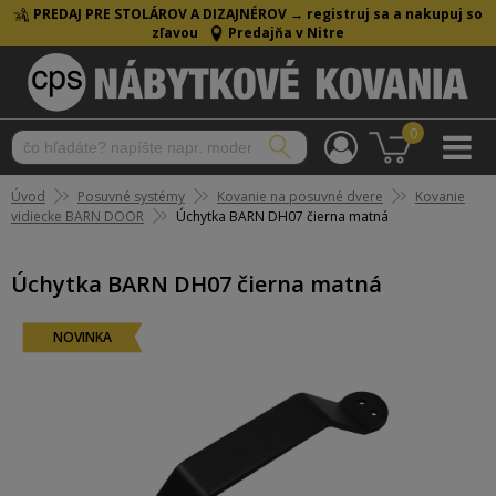
PREDAJ PRE STOLÁROV A DIZAJNÉROV →
registruj sa a nakupuj so
zľavou
Predajňa v Nitre
0
Úvod
Posuvné systémy
Kovanie na posuvné dvere
Kovanie
vidiecke BARN DOOR
Úchytka BARN DH07 čierna matná
Úchytka BARN DH07 čierna matná
NOVINKA