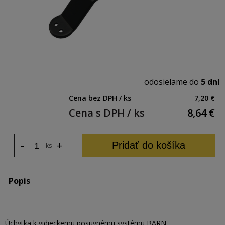
odosielame do
5 dní
Cena bez DPH / ks
7,20 €
Cena s DPH / ks
8,64
€
-
+
Pridať do košíka
ks
Popis
Úchytka k vidieckemu posuvnému systému BARN