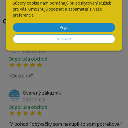
Súbory cookie nám pomáhajú pri poskytovaní služieb
pre vás. Umožňujú spoznať a zapamätať si vaše
preferencie.
Overené našimi zákazníkmi
Prijať
Nastaviť
Overený zákazník
04.08.2026
Odporúča obchod
všetko ok
Overený zákazník
26.07.2026
Odporúča obchod
V pohodlí obývačky som nakúpil čo som potreboval