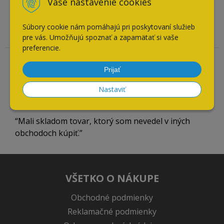
Vaše nastavenie cookies
Odporúča obchod
Súbory cookie nám pomáhajú pri poskytovaní služieb
V pohodlí obývačky som nakúpil čo som potreboval
pre vás. Umožňujú spoznať a zapamätať si vaše
preferencie.
Overený zákazník
Prijať
21.07.2026
Nastaviť
Odporúča obchod
Mali skladom tovar, ktorý som nevedel v iných
obchodoch kúpiť.
VŠETKO O NÁKUPE
Obchodné podmienky
Reklamačné podmienky