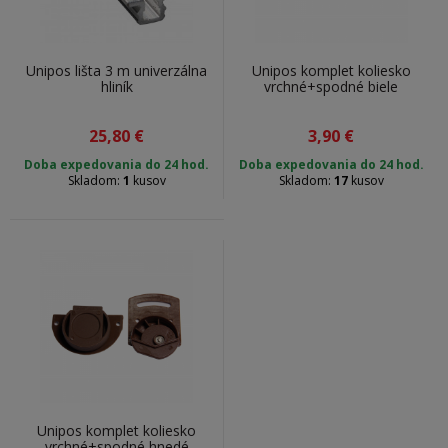
Unipos lišta 3 m univerzálna
Unipos komplet koliesko
hliník
vrchné+spodné biele
25,80
€
3,90
€
Doba expedovania do 24 hod.
Doba expedovania do 24 hod.
Skladom:
1
kusov
Skladom:
17
kusov
Unipos komplet koliesko
vrchné+spodné hnedé