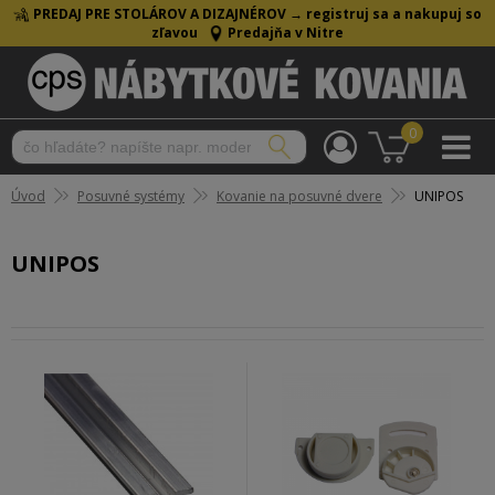
PREDAJ PRE STOLÁROV A DIZAJNÉROV →
registruj sa a nakupuj so
zľavou
Predajňa v Nitre
0
Úvod
Posuvné systémy
Kovanie na posuvné dvere
UNIPOS
UNIPOS