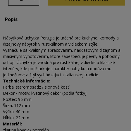
Popis
Nábytková úchytka Perugia je určená pre kuchyne, komody a
dizajnový nábytok v rustikálnom a vidieckom štýle.
Vyznačuje sa kvalitným spracovaním, nadčasovým dizajnom a
masívnym vyhotovením, ktoré zabezpečuje pevný a pohodlný
úchop. Úchytka je vhodná pre rustikálne, vidiecke a klasické
interiéry, kde podčiarkuje charakter nábytku a dodáva mu
jedinečnosť a štýl vychádzajúci z talianskej tradície.
Technické informácie:
Farba: staromosadz / slonová kosť
Dekor / motív: kvetinový dekor (podľa fotky)
Rozteč: 96 mm
Šírka: 112 mm
Výška: 40 mm
Hĺbka: 22 mm
Materiál:
zliatina kovov / porcelán