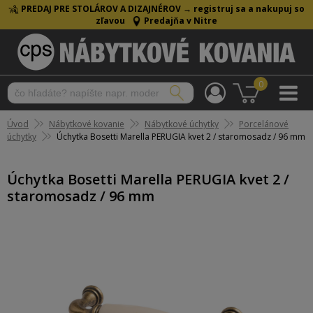
PREDAJ PRE STOLÁROV A DIZAJNÉROV →
registruj sa a nakupuj so
zľavou
Predajňa v Nitre
0
Úvod
Nábytkové kovanie
Nábytkové úchytky
Porcelánové
úchytky
Úchytka Bosetti Marella PERUGIA kvet 2 / staromosadz / 96 mm
Úchytka Bosetti Marella PERUGIA kvet 2 /
staromosadz / 96 mm