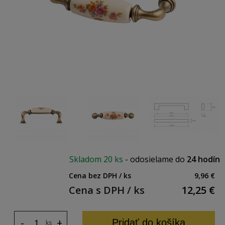
Skladom
20 ks
-
odosielame do
24 hodín
Cena bez DPH / ks
9,96 €
Cena s DPH / ks
12,25
€
-
+
Pridať do košíka
ks