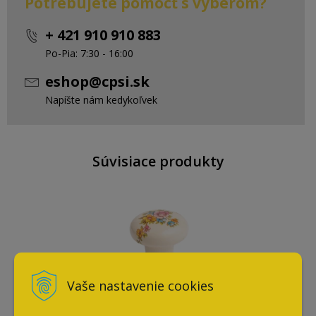
Potrebujete pomôcť s výberom?
+ 421 910 910 883
Po-Pia: 7:30 - 16:00
eshop@cpsi.sk
Napíšte nám kedykoľvek
Súvisiace produkty
Vaše nastavenie cookies
Úchytka knobka Bosetti