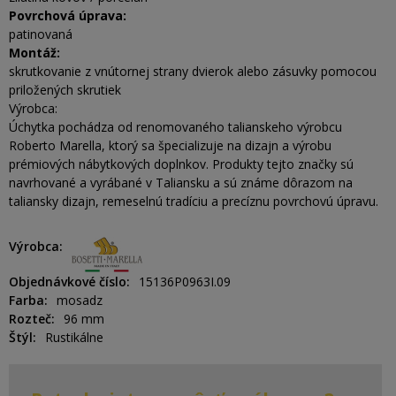
Povrchová úprava:
patinovaná
Montáž:
skrutkovanie z vnútornej strany dvierok alebo zásuvky pomocou
priložených skrutiek
Výrobca:
Úchytka pochádza od renomovaného talianskeho výrobcu
Roberto Marella, ktorý sa špecializuje na dizajn a výrobu
prémiových nábytkových doplnkov. Produkty tejto značky sú
navrhované a vyrábané v Taliansku a sú známe dôrazom na
taliansky dizajn, remeselnú tradíciu a precíznu povrchovú úpravu.
Výrobca
Objednávkové číslo
15136P0963I.09
Farba
mosadz
Rozteč
96 mm
Štýl
Rustikálne