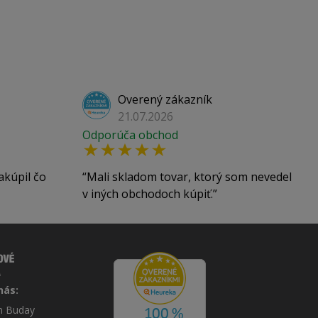
Overený zákazník
21.07.2026
Odporúča obchod
akúpil čo
Mali skladom tovar, ktorý som nevedel
v iných obchodoch kúpiť.
nás:
án Buday