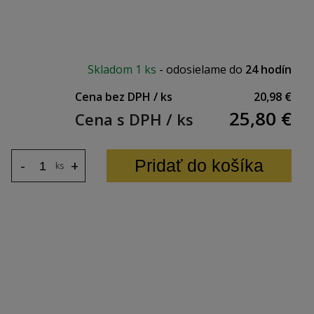
Skladom
1 ks
-
odosielame do
24 hodín
Cena bez DPH / ks
20,98 €
25,80
€
Cena s DPH / ks
rozmerov (viac ako 2m) tento produkt posielame
7,99 € s DPH
Pridať do košíka
-
+
ks