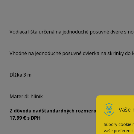
Vodiaca lišta určená na jednoduché posuvné dvere s n
Vhodné na jednoduché posuvné dvierka na skrinky do 
Dĺžka 3 m
Materiál: hliník
Vaše 
Z dôvodu nadštandardných rozmerov (viac ako 2m) 
17,99 € s DPH
Súbory cookie 
vaše preferenci