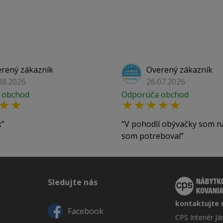
rený zákazník
Overený zákazník
08.2026
26.07.2026
 obchod
Odporúča obchod
k
V pohodlí obývačky som n
som potreboval
Sledujte nás
kontaktujte 
Facebook
CPS Interiér J