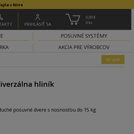
ajňa v Nitre
0,00 €
0
ks
TAKTY
PRIHLÁSIŤ SA
IE
POSUVNÉ SYSTÉMY
RKA
AKCIA PRE VÝROBCOV
ísť späť
iverzálna hliník
oduché posuvné dvere s nosnosťou do 15 kg
é dvierka na skrinky do kuchyne alebo kúpeľne