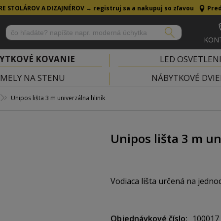
RE STOLÁROV A DIZAJNÉROV →
registruj sa a nakupuj so zľavou
Pred
KON
YTKOVÉ KOVANIE
LED OSVETLEN
MELY NA STENU
NÁBYTKOVÉ DVIE
Unipos lišta 3 m univerzálna hliník
Unipos lišta 3 m un
Vodiaca lišta určená na jedn
Vhodné na jednoduché posuvn
Objednávkové číslo
100017