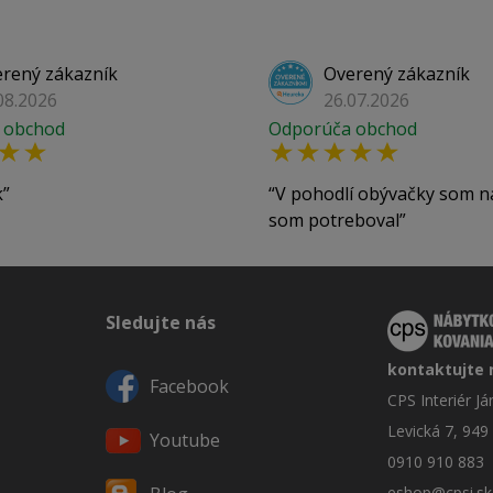
rený zákazník
Overený zákazník
08.2026
26.07.2026
 obchod
Odporúča obchod
k
V pohodlí obývačky som n
som potreboval
Sledujte nás
kontaktujte 
Facebook
CPS Interiér J
Levická 7, 949
Youtube
0910 910 883
eshop@cpsi.sk