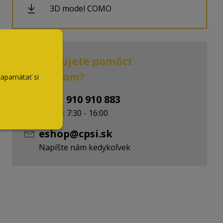
3D model COMO
Potrebujete pomôcť
s výberom?
zapamätať si
+ 421 910 910 883
Po-Pia: 7:30 - 16:00
eshop@cpsi.sk
Napíšte nám kedykoľvek