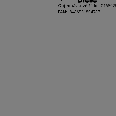
Objednávkové číslo
016802
EAN
8436531804787