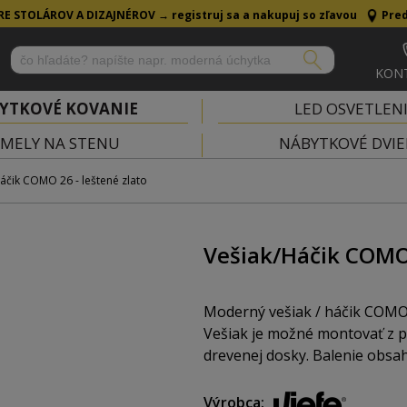
RE STOLÁROV A DIZAJNÉROV →
registruj sa a nakupuj so zľavou
Pred
KON
YTKOVÉ KOVANIE
LED OSVETLEN
MELY NA STENU
NÁBYTKOVÉ DVIE
áčik COMO 26 - leštené zlato
Vešiak/Háčik COMO 
Moderný vešiak / háčik COMO 2
Vešiak je možné montovať z p
drevenej dosky. Balenie obsah
Výrobca