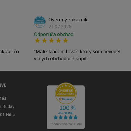
Overený zákazník
21.07.2026
Odporúča obchod
akúpil čo
Mali skladom tovar, ktorý som nevedel
v iných obchodoch kúpiť.
nás:
án Buday
 01 Nitra