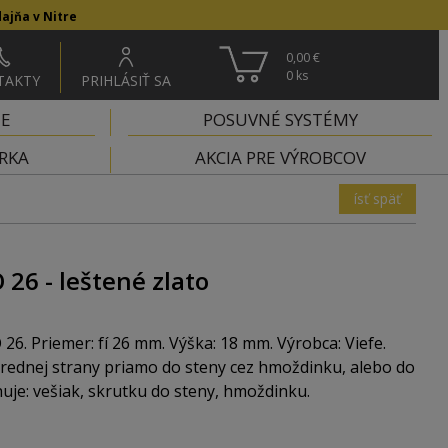
ajňa v Nitre
0,00 €
0
ks
TAKTY
PRIHLÁSIŤ SA
IE
POSUVNÉ SYSTÉMY
RKA
AKCIA PRE VÝROBCOV
ísť späť
26 - leštené zlato
6. Priemer: fí 26 mm. Výška: 18 mm. Výrobca: Viefe.
rednej strany priamo do steny cez hmoždinku, alebo do
uje: vešiak, skrutku do steny, hmoždinku.