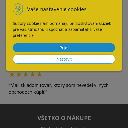
Overený zákazník
Vaše nastavenie cookies
26.07.2026
Odporúča obchod
Súbory cookie nám pomáhajú pri poskytovaní služieb
pre vás. Umožňujú spoznať a zapamätať si vaše
preferencie.
V pohodlí obývačky som nakúpil čo som potreboval
Prijať
Overený zákazník
Nastaviť
21.07.2026
Odporúča obchod
Mali skladom tovar, ktorý som nevedel v iných
obchodoch kúpiť.
VŠETKO O NÁKUPE