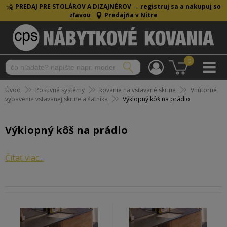
PREDAJ PRE STOLÁROV A DIZAJNÉROV →
registruj sa a nakupuj so
zľavou
Predajňa v Nitre
0
Úvod
Posuvné systémy
kovanie na vstavané skrine
Vnútorné
vybavenie vstavanej skrine a šatníka
Výklopný kôš na prádlo
Výklopný kôš na prádlo
Výklopný kôš na prádlo je košík z kovu alebo plastu,
Čítať viac...
ktorý je skrytý vo vnútri skrinky a po vyklopení dvierok
do neho môžete vkladať použitú bielizeň.
Výklopný kôš na prádlo: praktický
pomocník do kúpeľne