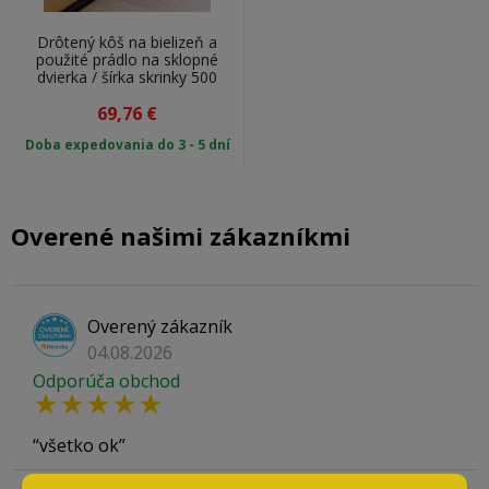
Výhody výklopného koša
Drôtený kôš na bielizeň a
použité prádlo na sklopné
Výklopný kôš na prádlo má množstvo výhod, medzi ktoré
dvierka / šírka skrinky 500
patria:
mm
69,76
€
Poskytuje praktické riešenie na uloženie
Doba expedovania do 3 - 5 dní
použitého prádla.
Šetrí miesto v kúpeľni.
Je ľahko dostupný a cenovo dostupný.
Overené našimi zákazníkmi
Je ľahko inštalovaný.
Overený zákazník
04.08.2026
Odporúča obchod
všetko ok