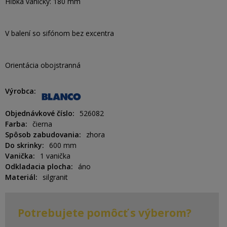
Hĺbka vaničky: 180 mm
V balení so sifónom bez excentra
Orientácia obojstranná
Výrobca
Objednávkové číslo
526082
Farba
čierna
Spôsob zabudovania
zhora
Do skrinky
600 mm
Vanička
1 vanička
Odkladacia plocha
áno
Materiál
silgranit
Potrebujete pomôcť s výberom?