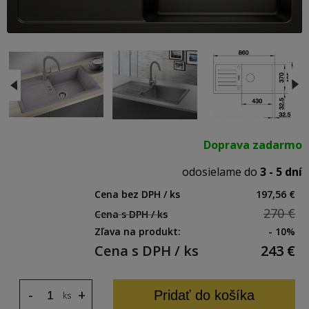
Doprava zadarmo
odosielame do
3 - 5 dní
Cena bez DPH / ks
197,56 €
270 €
Cena s DPH / ks
Zľava na produkt:
- 10%
Cena s DPH / ks
243
€
-
+
Pridať do košíka
ks