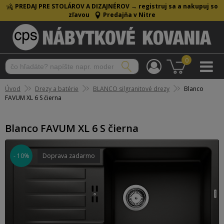
PREDAJ PRE STOLÁROV A DIZAJNÉROV →
registruj sa a nakupuj so
zľavou
Predajňa v Nitre
0
Úvod
Drezy a batérie
BLANCO silgranitové drezy
Blanco
FAVUM XL 6 S čierna
Blanco FAVUM XL 6 S čierna
- 10%
Doprava zadarmo