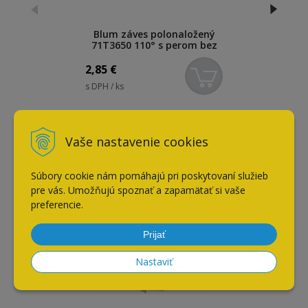
Blum záves polonaložený
71T3650 110° s perom bez
dotlmenia
2,85
€
s DPH / ks
Naposledy navštívené
Vaše nastavenie cookies
Súbory cookie nám pomáhajú pri poskytovaní služieb
Blum BLUMOTION tlmič na
pre vás. Umožňujú spoznať a zapamätať si vaše
polonaložený záves
preferencie.
973A0600
Prijať
Nastaviť