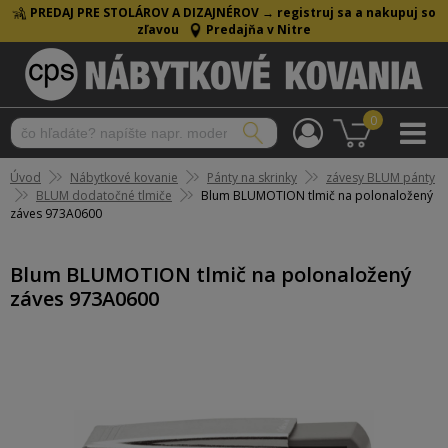
PREDAJ PRE STOLÁROV A DIZAJNÉROV →
registruj sa a nakupuj so
zľavou
Predajňa v Nitre
0
Úvod
Nábytkové kovanie
Pánty na skrinky
závesy BLUM pánty
BLUM dodatočné tlmiče
Blum BLUMOTION tlmič na polonaložený
záves 973A0600
Blum BLUMOTION tlmič na polonaložený
záves 973A0600