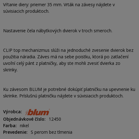
Vŕtanie diery: priemer 35 mm. Vrták na závesy nájdete v
súvisiacich produktoch.
Nastavenie čela nábytkových dvierok v troch smeroch.
CLIP top mechanizmus slúži na jednoduché zvesenie dvierok bez
použitia náradia. Záves má na sebe poistku, ktorá po zatlačení
uvoľní celý pánt z platničky, aby ste mohli zvesiť dvierka zo
skrinky.
Ku závesom BLUM je potrebné dokúpiť platničku na upevnenie ku
skrinke. Príslušnú platničku nájdete v súvisiacich produktoch.
Výrobca
Objednávkové číslo
12450
Farba
nikel
Prevedenie
S perom bez tlmenia