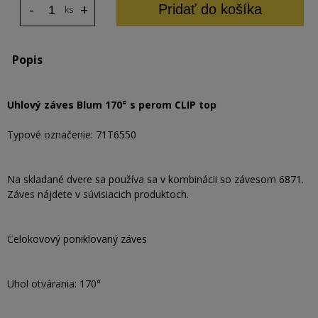
-
+
Pridať do košíka
ks
Popis
Uhlový záves Blum 170° s perom CLIP top
Typové označenie: 71T6550
Na skladané dvere sa používa sa v kombinácii so závesom 6871.
Záves nájdete v súvisiacich produktoch.
Celokovový poniklovaný záves
Uhol otvárania: 170°