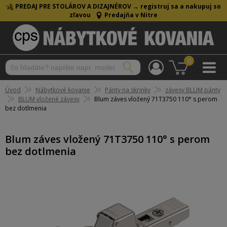
PREDAJ PRE STOLÁROV A DIZAJNÉROV →
registruj sa a nakupuj so
zľavou
Predajňa v Nitre
0
Úvod
Nábytkové kovanie
Pánty na skrinky
závesy BLUM pánty
BLUM vložené závesy
Blum záves vložený 71T3750 110° s perom
bez dotlmenia
Blum záves vložený 71T3750 110° s perom
bez dotlmenia