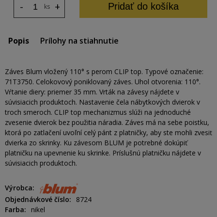
-
+
Pridať do košíka
ks
Popis
Prílohy na stiahnutie
Záves Blum vložený 110° s perom CLIP top. Typové označenie:
71T3750. Celokovový poniklovaný záves. Uhol otvorenia: 110°.
Vŕtanie diery: priemer 35 mm. Vrták na závesy nájdete v
súvisiacich produktoch. Nastavenie čela nábytkových dvierok v
troch smeroch. CLIP top mechanizmus slúži na jednoduché
zvesenie dvierok bez použitia náradia. Záves má na sebe poistku,
ktorá po zatlačení uvoľní celý pánt z platničky, aby ste mohli zvesiť
dvierka zo skrinky. Ku závesom BLUM je potrebné dokúpiť
platničku na upevnenie ku skrinke. Príslušnú platničku nájdete v
súvisiacich produktoch.
Výrobca
Objednávkové číslo
8724
Farba
nikel