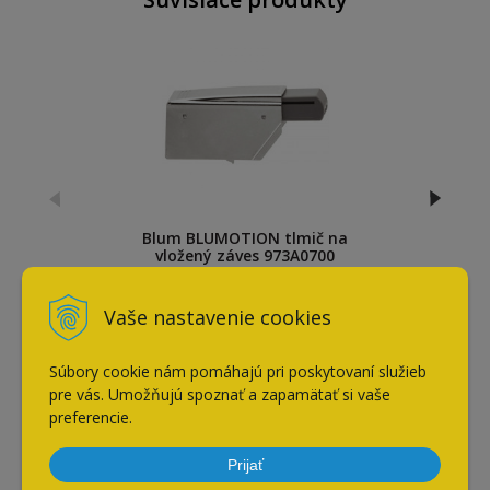
Blum BLUMOTION tlmič na
vložený záves 973A0700
3,70
€
Vaše nastavenie cookies
s DPH / ks
Súbory cookie nám pomáhajú pri poskytovaní služieb
Naposledy navštívené
pre vás. Umožňujú spoznať a zapamätať si vaše
preferencie.
Prijať
Blum záves vložený 71T3750