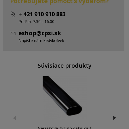
Potrebujete pomôcť s výberom?
+ 421 910 910 883
Po-Pia: 7:30 - 16:00
eshop@cpsi.sk
Napíšte nám kedykoľvek
Súvisiace produkty
Vešiaková tyč do šatníka /