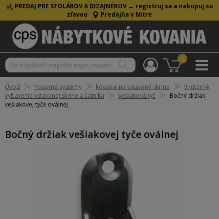
PREDAJ PRE STOLÁROV A DIZAJNÉROV →
registruj sa a nakupuj so
zľavou
Predajňa v Nitre
0
Úvod
Posuvné systémy
kovanie na vstavané skrine
Vnútorné
vybavenie vstavanej skrine a šatníka
Vešiaková tyč
Bočný držiak
vešiakovej tyče oválnej
Bočný držiak vešiakovej tyče oválnej