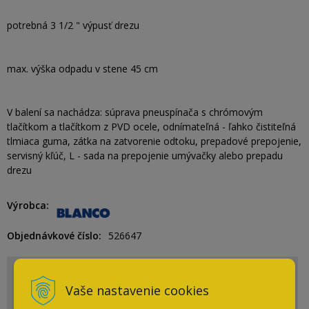
potrebná 3 1/2 " výpusť drezu
max. výška odpadu v stene 45 cm
V balení sa nachádza: súprava pneuspínača s chrómovým
tlačítkom a tlačítkom z PVD ocele, odnímateľná - ľahko čistiteľná
tlmiaca guma, zátka na zatvorenie odtoku, prepadové prepojenie,
servisný kľúč, L - sada na prepojenie umývačky alebo prepadu
drezu
Výrobca
Objednávkové číslo
526647
Potrebujete pomôcť s výberom?
Vaše nastavenie cookies