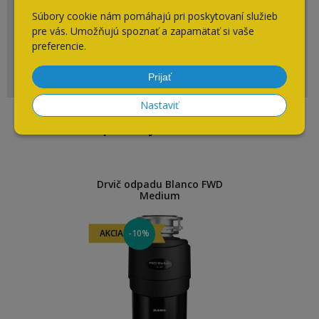
+ 421 910 910 883
Súbory cookie nám pomáhajú pri poskytovaní služieb
Po-Pia: 7:30 - 16:00
pre vás. Umožňujú spoznať a zapamätať si vaše
preferencie.
eshop@cpsi.sk
Napíšte nám kedykoľvek
Prijať
Nastaviť
Naposledy navštívené
Drvič odpadu Blanco FWD
Medium
AKCIA
-10%