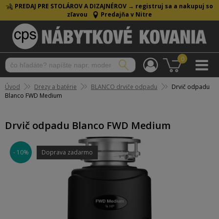
PREDAJ PRE STOLÁROV A DIZAJNÉROV →
registruj sa a nakupuj so
zľavou
Predajňa v Nitre
0
Úvod
Drezy a batérie
BLANCO drviče odpadu
Drvič odpadu
Blanco FWD Medium
Drvič odpadu Blanco FWD Medium
- 10%
Doprava zadarmo