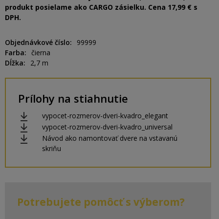
produkt posielame ako CARGO zásielku. Cena 17,99 € s
DPH.
Objednávkové číslo
99999
Farba
čierna
Dĺžka
2,7 m
Prílohy na stiahnutie
vypocet-rozmerov-dveri-kvadro_elegant
vypocet-rozmerov-dveri-kvadro_universal
Návod ako namontovať dvere na vstavanú
skriňu
Potrebujete pomôcť s výberom?