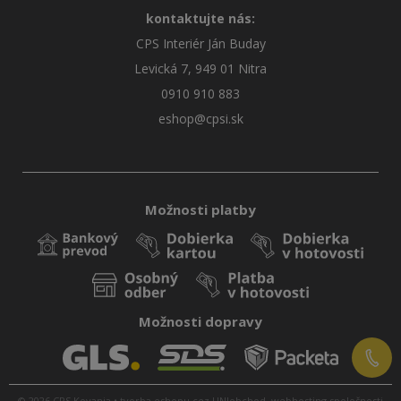
kontaktujte nás:
CPS Interiér Ján Buday
Levická 7, 949 01 Nitra
0910 910 883
eshop@cpsi.sk
Možnosti platby
Možnosti dopravy
© 2026 CPS Kovania •
tvorba eshopu cez UNIobchod
,
webhosting
spoločnosti