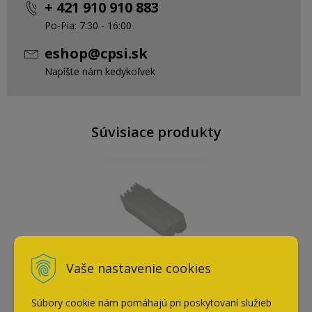
+ 421 910 910 883
Po-Pia: 7:30 - 16:00
eshop@cpsi.sk
Napíšte nám kedykoľvek
Súvisiace produkty
Vaše nastavenie cookies
Tesniaca gumička do
rámového profilu - kocka
Súbory cookie nám pomáhajú pri poskytovaní služieb