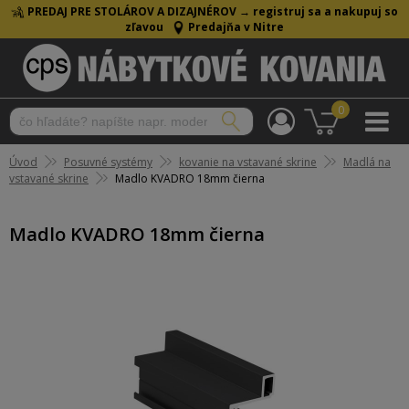
PREDAJ PRE STOLÁROV A DIZAJNÉROV →
registruj sa a nakupuj so
zľavou
Predajňa v Nitre
0
Úvod
Posuvné systémy
kovanie na vstavané skrine
Madlá na
vstavané skrine
Madlo KVADRO 18mm čierna
Madlo KVADRO 18mm čierna