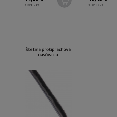
s DPH / ks
s DPH / ks
Štetina protiprachová
nasúvacia