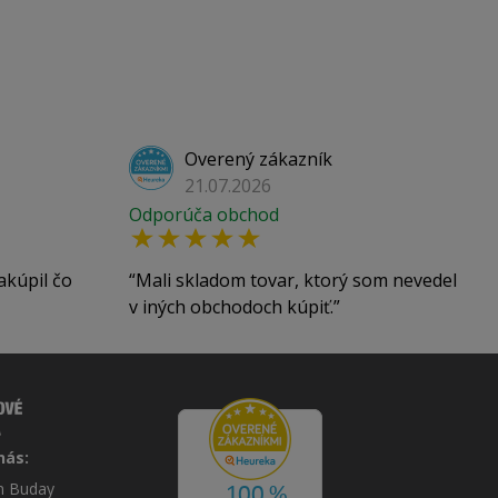
Overený zákazník
21.07.2026
Odporúča obchod
akúpil čo
Mali skladom tovar, ktorý som nevedel
v iných obchodoch kúpiť.
nás:
án Buday