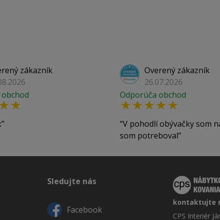
rený zákazník
Overený zákazník
08.2026
26.07.2026
 obchod
Odporúča obchod
k
V pohodlí obývačky som n
som potreboval
Sledujte nás
kontaktujte 
Facebook
CPS Interiér J