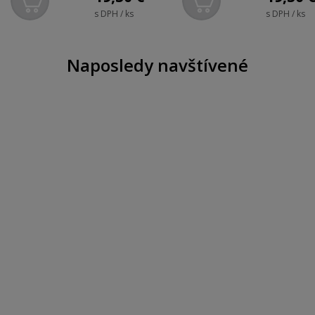
s DPH / ks
s DPH / ks
Naposledy navštívené