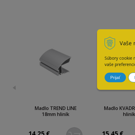
Vaše 
Súbory cookie 
vaše preferenci
Prijať
Madlo TREND LINE
Madlo KVAD
18mm hliník
hliní
14,25
€
15,45
€