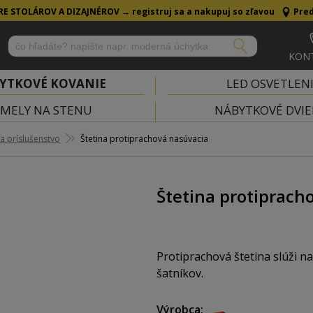
RE STOLÁROV A DIZAJNÉROV →
registruj sa a nakupuj so zľavou
Pred
KON
YTKOVÉ KOVANIE
LED OSVETLEN
MELY NA STENU
NÁBYTKOVÉ DVIE
 a príslušenstvo
Štetina protiprachová nasúvacia
Štetina protiprach
Protiprachová štetina slúži n
šatníkov.
Výrobca