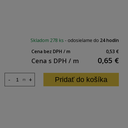
er DUO, NOVO-S, WHITE.
Skladom
278 ks
-
odosielame do
24 hodín
Cena bez DPH / m
0,53 €
0,65
€
Cena s DPH / m
Pridať do košíka
-
+
m