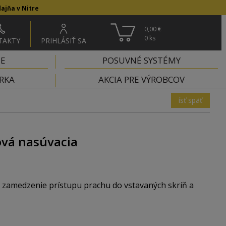
ajňa v Nitre
0,00 €
0
ks
TAKTY
PRIHLÁSIŤ SA
IE
POSUVNÉ SYSTÉMY
RKA
AKCIA PRE VÝROBCOV
ísť späť
ová nasúvacia
a zamedzenie prístupu prachu do vstavaných skríň a