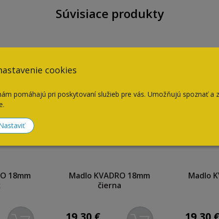
Súvisiace produkty
nastavenie cookies
nám pomáhajú pri poskytovaní služieb pre vás. Umožňujú spoznať a 
e.
Nastaviť
RO 18mm
Madlo KVADRO 18mm
Madlo 
k
čierna
19,30
€
19,30