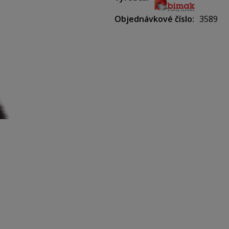
Rozmery (š x v): 4,5 x 10 mm.
Objednávkové číslo
3589
Určené pre madlo NOVA, Sup
Predaj na: bm