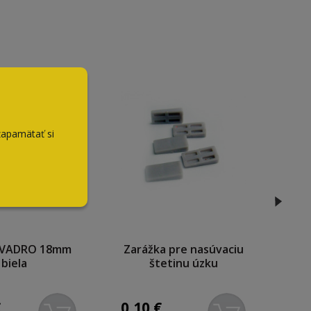
zapamätať si
KVADRO 18mm
Zarážka pre nasúvaciu
M
biela
štetinu úzku
€
0,10
€
20