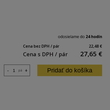
odosielame do
24 hodín
Cena bez DPH / pár
22,48 €
27,65
€
Cena s DPH / pár
Pridať do košíka
-
+
pár