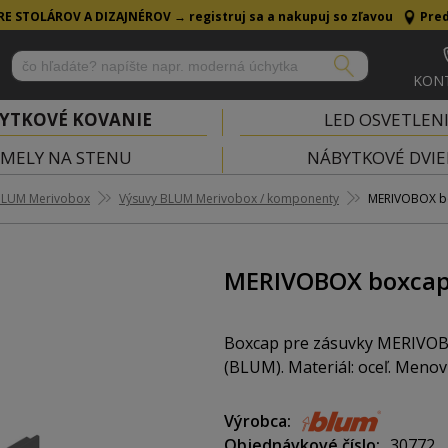
RE STOLÁROV A DIZAJNÉROV →
registruj sa a nakupuj so zľavou
Pred
KON
YTKOVÉ KOVANIE
LED OSVETLEN
MELY NA STENU
NÁBYTKOVÉ DVIE
BLUM Merivobox
Výsuvy BLUM Merivobox / komponenty
MERIVOBOX bo
MERIVOBOX boxcap
Boxcap pre zásuvky MERIVOBOX 
(BLUM). Materiál: oceľ. Menov
Výrobca
Objednávkové číslo
30772