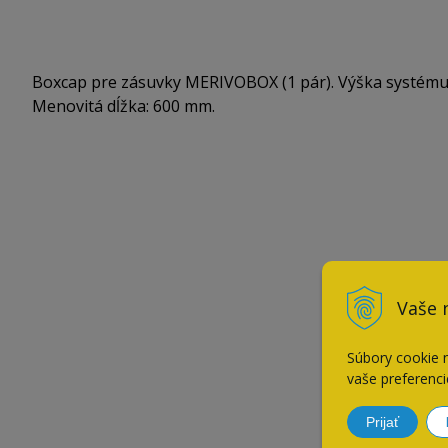
Boxcap pre zásuvky MERIVOBOX (1 pár). Výška systému: E.
Menovitá dĺžka: 600 mm.
Vaše 
Súbory cookie 
vaše preferenci
Prijať