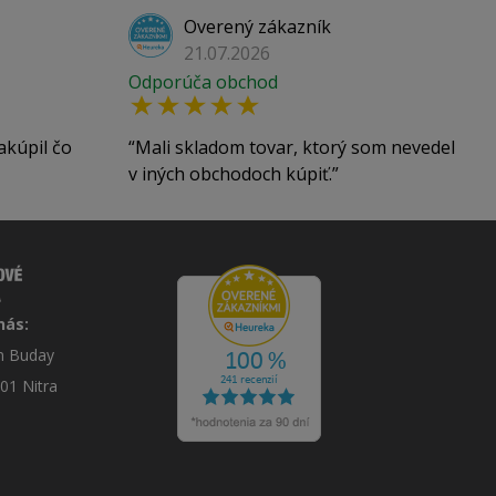
Overený zákazník
21.07.2026
Odporúča obchod
akúpil čo
Mali skladom tovar, ktorý som nevedel
v iných obchodoch kúpiť.
nás:
án Buday
 01 Nitra