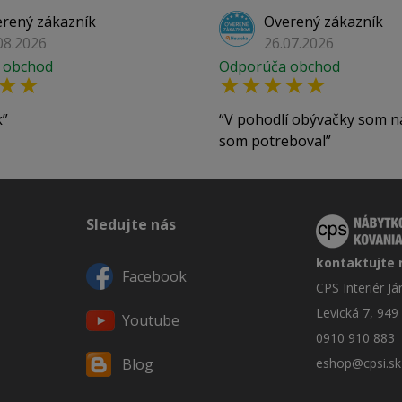
rený zákazník
Overený zákazník
08.2026
26.07.2026
 obchod
Odporúča obchod
k
V pohodlí obývačky som n
som potreboval
Sledujte nás
kontaktujte 
Facebook
CPS Interiér J
Levická 7, 949
Youtube
0910 910 883
eshop@cpsi.sk
Blog