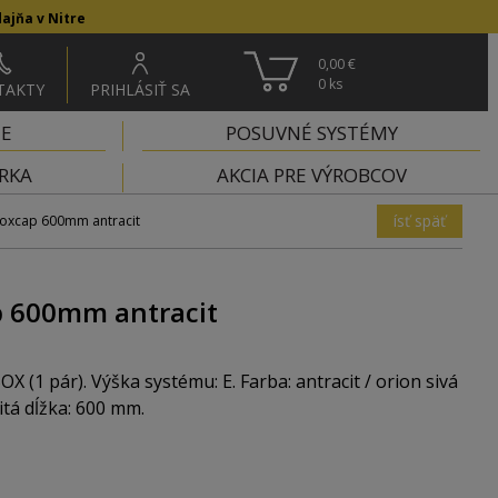
ajňa v Nitre
0,00 €
0
ks
TAKTY
PRIHLÁSIŤ SA
IE
POSUVNÉ SYSTÉMY
RKA
AKCIA PRE VÝROBCOV
ísť späť
xcap 600mm antracit
 600mm antracit
(1 pár). Výška systému: E. Farba: antracit / orion sivá
itá dĺžka: 600 mm.