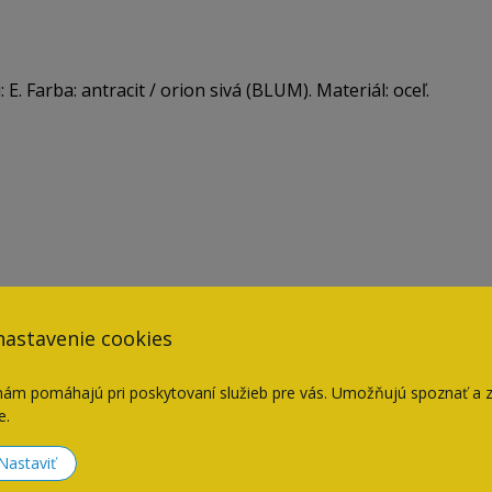
 Farba: antracit / orion sivá (BLUM). Materiál: oceľ.
nastavenie cookies
nám pomáhajú pri poskytovaní služieb pre vás. Umožňujú spoznať a 
e.
Naposledy navštívené
Nastaviť