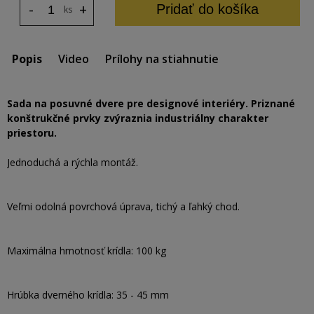
-
+
Pridať do košíka
ks
Popis
Video
Prílohy na stiahnutie
Sada na posuvné dvere pre designové interiéry. Priznané
konštrukčné prvky zvýraznia industriálny charakter
priestoru.
Jednoduchá a rýchla montáž.
Veľmi odolná povrchová úprava, tichý a ľahký chod.
Maximálna hmotnosť krídla: 100 kg
Hrúbka dverného krídla: 35 - 45 mm