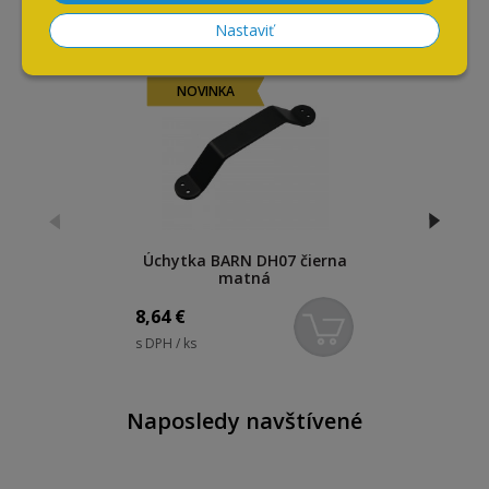
Súvisiace produkty
Nastaviť
NOVINKA
Úchytka BARN DH07 čierna
matná
8,64
€
s DPH / ks
Naposledy navštívené