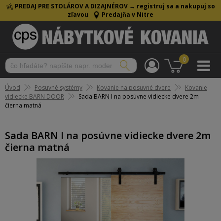
PREDAJ PRE STOLÁROV A DIZAJNÉROV →
registruj sa a nakupuj so
zľavou
Predajňa v Nitre
0
Úvod
Posuvné systémy
Kovanie na posuvné dvere
Kovanie
vidiecke BARN DOOR
Sada BARN I na posúvne vidiecke dvere 2m
čierna matná
Sada BARN I na posúvne vidiecke dvere 2m
čierna matná