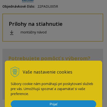
Objednávkové číslo
22PADL005R
Prílohy na stiahnutie
montážny návod
Potrebujete pomôcť s výberom?
+ 421 910 910 883
Vaše nastavenie cookies
Po-Pia: 7:30 - 16:00
Súbory cookie nám pomáhajú pri poskytovaní služieb
eshop@cpsi.sk
pre vás. Umožňujú spoznať a zapamätať si vaše
Napíšte nám kedykoľvek
preferencie.
Prijať