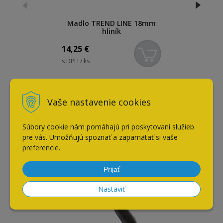
Madlo TREND LINE 18mm
hliník
14,25
€
s DPH / ks
Naposledy navštívené
Vaše nastavenie cookies
Súbory cookie nám pomáhajú pri poskytovaní služieb
Štetina protiprachová
pre vás. Umožňujú spoznať a zapamätať si vaše
samolepiaca
preferencie.
Prijať
Nastaviť