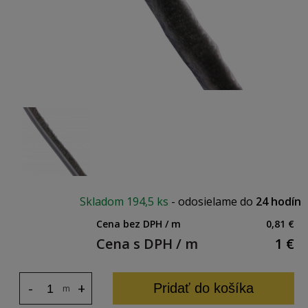
Skladom
194,5 ks
-
odosielame do
24 hodín
Cena bez DPH / m
0,81 €
Cena s DPH / m
1
€
-
+
Pridať do košíka
m