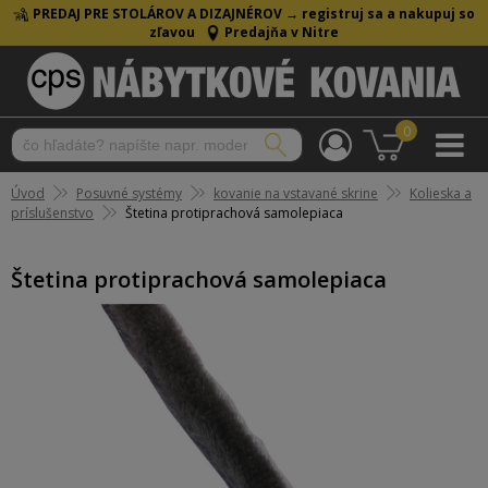
PREDAJ PRE STOLÁROV A DIZAJNÉROV →
registruj sa a nakupuj so
zľavou
Predajňa v Nitre
0
Úvod
Posuvné systémy
kovanie na vstavané skrine
Kolieska a
príslušenstvo
Štetina protiprachová samolepiaca
Štetina protiprachová samolepiaca