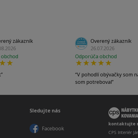
rený zákazník
Overený zákazník
08.2026
26.07.2026
 obchod
Odporúča obchod
k
V pohodlí obývačky som n
som potreboval
Sledujte nás
kontaktujte 
Facebook
CPS Interiér J