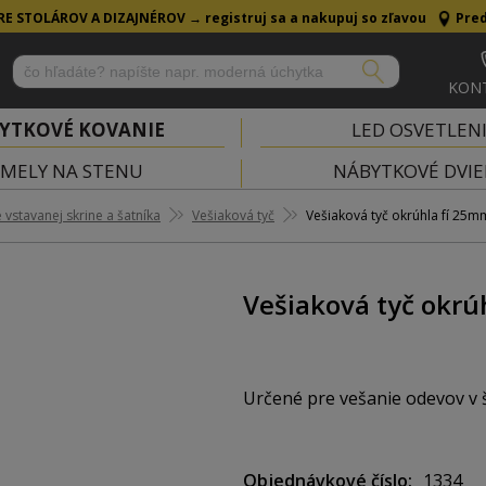
RE STOLÁROV A DIZAJNÉROV →
registruj sa a nakupuj so zľavou
Pred
KON
YTKOVÉ KOVANIE
LED OSVETLEN
MELY NA STENU
NÁBYTKOVÉ DVIE
vstavanej skrine a šatníka
Vešiaková tyč
Vešiaková tyč okrúhla fí 25
Vešiaková tyč okr
Určené pre vešanie odevov v 
Priemer: 25 mm
Objednávkové číslo
1334