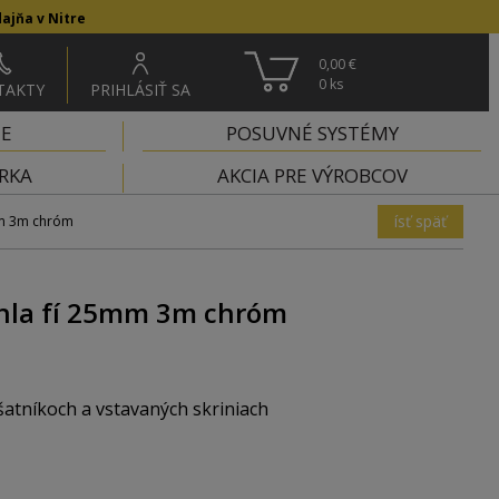
ajňa v Nitre
0,00 €
0
ks
TAKTY
PRIHLÁSIŤ SA
IE
POSUVNÉ SYSTÉMY
RKA
AKCIA PRE VÝROBCOV
ísť späť
mm 3m chróm
úhla fí 25mm 3m chróm
šatníkoch a vstavaných skriniach