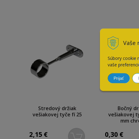
Vaše 
Súbory cookie 
vaše preferenci
Prijať
Stredový držiak
Bočný dr
vešiakovej tyče fí 25
vešiakovej ty
mm ch
2,15
€
0,30
€