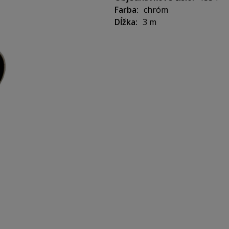
Farba
chróm
Dĺžka
3 m
Dĺžka 3 m
Z dôvodu nadštandardných 
ako CARGO zásielku. Cena 1