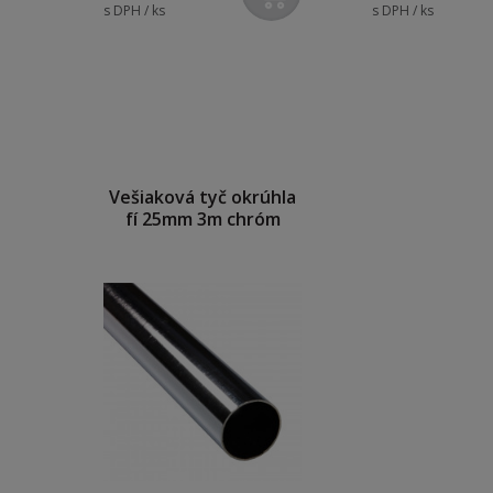
s DPH / ks
s DPH / ks
Vešiaková tyč okrúhla
fí 25mm 3m chróm