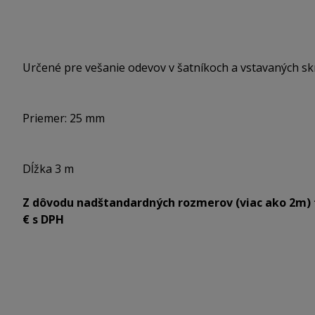
Určené pre vešanie odevov v šatníkoch a vstavaných sk
Priemer: 25 mm
Dĺžka 3 m
Z dôvodu nadštandardných rozmerov (viac ako 2m) 
€ s DPH