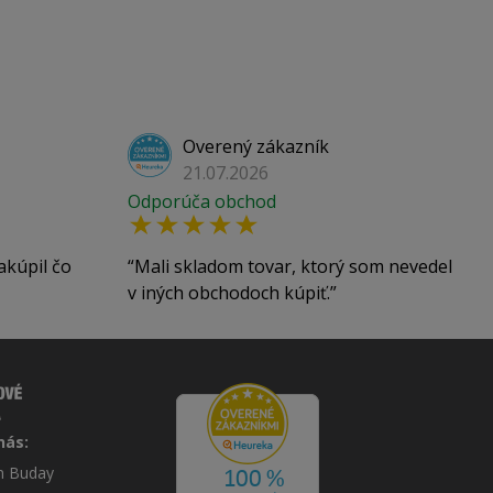
Overený zákazník
21.07.2026
Odporúča obchod
akúpil čo
Mali skladom tovar, ktorý som nevedel
v iných obchodoch kúpiť.
nás:
án Buday