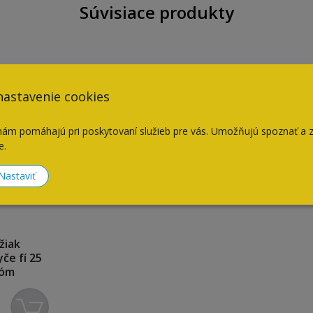
Súvisiace produkty
nastavenie cookies
nám pomáhajú pri poskytovaní služieb pre vás. Umožňujú spoznať a 
e.
Nastaviť
žiak
če fí 25
róm