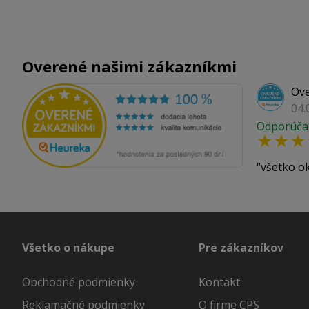
Overené našimi zákazníkmi
Ove
04.
Odporúča
všetko o
Všetko o nákupe
Pre zákazníkov
Obchodné podmienky
Kontakt
Reklamačné podmienky
O firme CPS