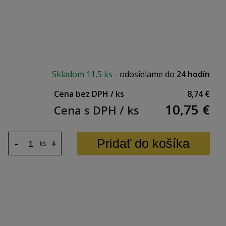
rozmerov (viac ako 2m) tento produkt posielame
8 € s DPH
Skladom
11,5 ks
-
odosielame do
24 hodín
Cena bez DPH / ks
8,74 €
10,75
€
Cena s DPH / ks
Pridať do košíka
-
+
ks