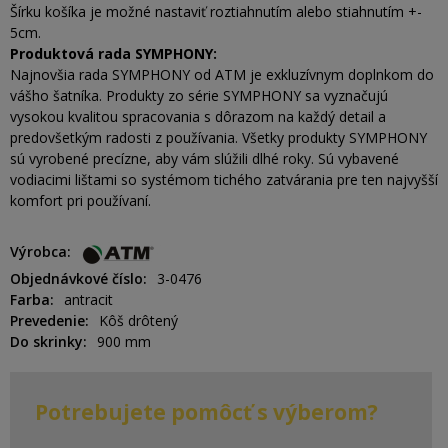
Šírku košíka je možné nastaviť roztiahnutím alebo stiahnutím +-
5cm.
Produktová rada SYMPHONY:
Najnovšia rada SYMPHONY od ATM je exkluzívnym doplnkom do
vášho šatníka. Produkty zo série SYMPHONY sa vyznačujú
vysokou kvalitou spracovania s dôrazom na každý detail a
predovšetkým radosti z používania. Všetky produkty SYMPHONY
sú vyrobené precízne, aby vám slúžili dlhé roky. Sú vybavené
vodiacimi lištami so systémom tichého zatvárania pre ten najvyšší
komfort pri používaní.
Výrobca
Objednávkové číslo
3-0476
Farba
antracit
Prevedenie
Kôš drôtený
Do skrinky
900 mm
Potrebujete pomôcť s výberom?