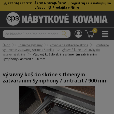
PREDAJ PRE STOLÁROV A DIZAJNÉROV →
registruj sa a nakupuj so
zľavou
Predajňa v Nitre
0
Úvod
Posuvné systémy
kovanie na vstavané skrine
Vnútorné
vybavenie vstavanej skrine a šatníka
Výsuvné koše a zásuvky do
vstavanej skrine
Výsuvný koš do skrine s tlmeným zatváraním
Symphony / antracit / 900 mm
Výsuvný koš do skrine s tlmeným
zatváraním Symphony / antracit / 900 mm