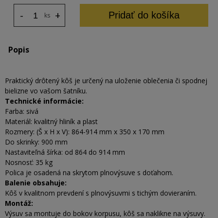
-
+
Pridať do košíka
ks
Popis
Praktický drôtený kôš je určený na uloženie oblečenia či spodnej
bielizne vo vašom šatníku.
Technické informácie:
Farba: sivá
Materiál: kvalitný hliník a plast
Rozmery: (Š x H x V): 864-914 mm x 350 x 170 mm
Do skrinky: 900 mm
Nastaviteľná šírka: od 864 do 914 mm
Nosnosť: 35 kg
Polica je osadená na skrytom plnovýsuve s doťahom.
Balenie obsahuje:
Kôš v kvalitnom prevdení s plnovýsuvmi s tichým dovieraním.
Montáž:
Výsuv sa montuje do bokov korpusu, kôš sa naklikne na výsuvy.