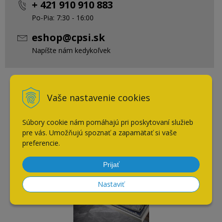
+ 421 910 910 883
Po-Pia: 7:30 - 16:00
eshop@cpsi.sk
Napíšte nám kedykoľvek
Naposledy navštívené
Vaše nastavenie cookies
Súbory cookie nám pomáhajú pri poskytovaní služieb
Výsuvný koš do skrine s
pre vás. Umožňujú spoznať a zapamätať si vaše
tlmeným zatváraním
preferencie.
Symphony / antracit / 900
mm
Prijať
Nastaviť